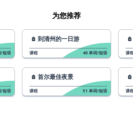
为您推荐
到清州的一日游
/短语
课程
40
单词/短语
课
首尔最佳夜景
/短语
课程
51
单词/短语
课