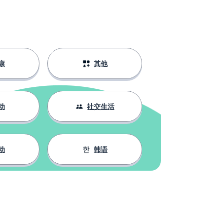
康
其他
动
社交生活
动
韩语