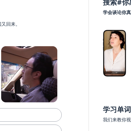
搜索#你
学会谈论你真
国又回来。
学习单词
我们来教你视