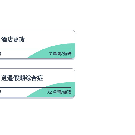
酒店更改
程
7
单词/短语
逍遥假期综合症
程
72
单词/短语