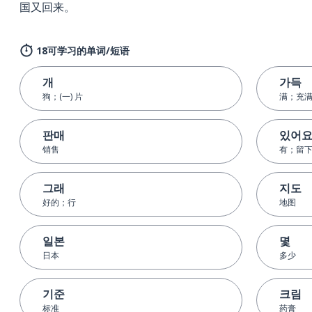
国又回来。
18可学习的单词/短语
개
가득
狗；(一) 片
满；充
판매
있어
销售
有；留
그래
지도
好的；行
地图
일본
몇
日本
多少
기준
크림
标准
药膏