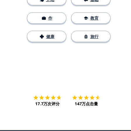
作
教育
健康
旅行
下载App
App Store
下载
Google
17.7万次评分
147万点击量