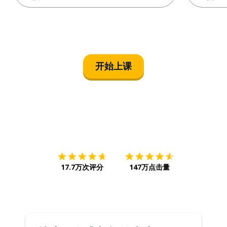
开始上课
下载App
App Store
下载
Google
17.7万次评分
147万点击量