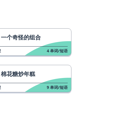
一个奇怪的组合
程
4
单词/短语
棉花糖炒年糕
程
9
单词/短语