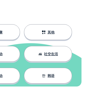
康
其他
动
社交生活
动
韩语