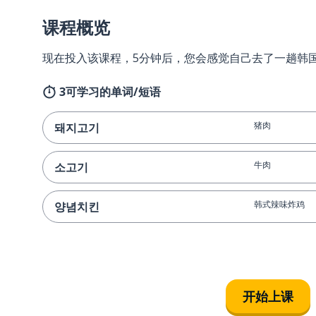
课程概览
现在投入该课程，5分钟后，您会感觉自己去了一趟韩
3可学习的单词/短语
猪肉
돼지고기
牛肉
소고기
韩式辣味炸鸡
양념치킨
开始上课