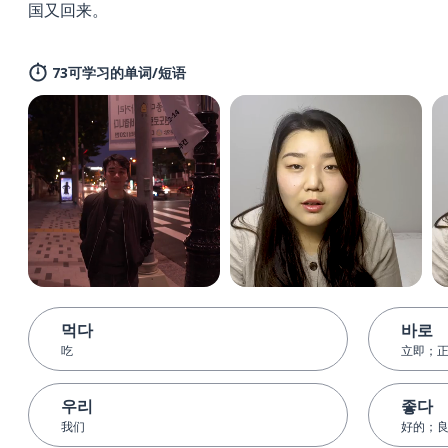
国又回来。
73可学习的单词/短语
먹다
바로
吃
立即；
우리
좋다
我们
好的；