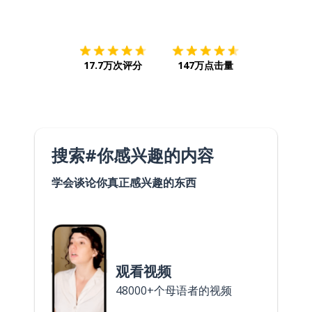
下载App
App Store
下载
Google
17.7万次评分
147万点击量
搜索#你感兴趣的内容
学会谈论你真正感兴趣的东西
观看视频
48000+个母语者的视频