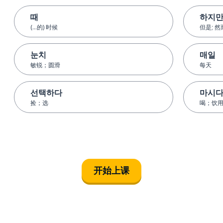
때
하지
(...的) 时候
但是; 然
눈치
매일
敏锐；圆滑
每天
선택하다
마시
捡；选
喝；饮
开始上课