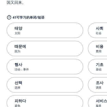
国又回来。
41可学习的单词/短语
태양
사회
太阳
社会
때문에
비용
因为
费用
행사
기초
活动；事件
基础
선택
조사
选择
调查
피하다
서비
避免
服务