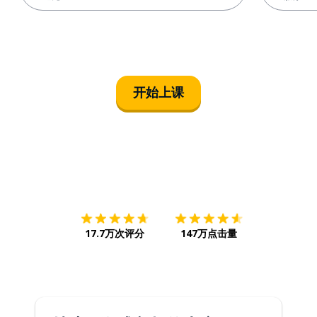
开始上课
下载App
App Store
下载
Google
17.7万次评分
147万点击量