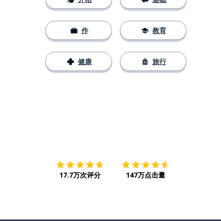
作
教育
健康
旅行
下载App
App Store
下载
Google
17.7万次评分
147万点击量