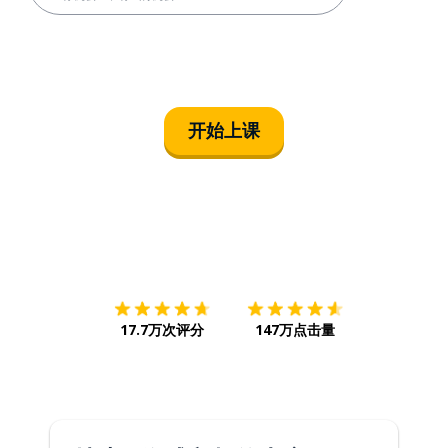
开始上课
下载App
App Store
下载
Google
17.7万次评分
147万点击量