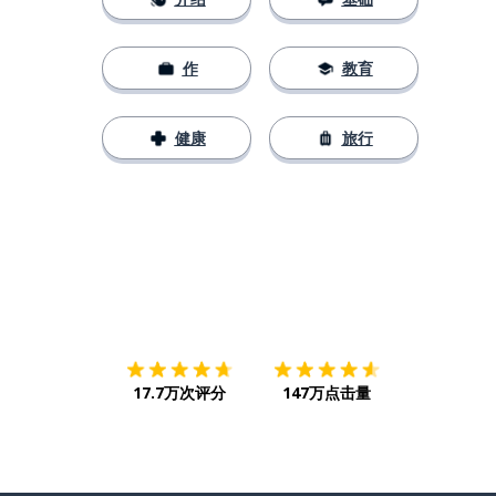
作
教育
健康
旅行
下载App
App Store
下载
Google
17.7万次评分
147万点击量