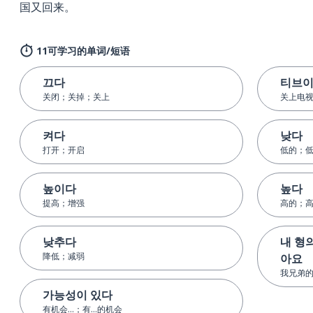
国又回来。
11可学习的单词/短语
끄다
티브이
关闭；关掉；关上
关上电
켜다
낮다
打开；开启
低的；
높이다
높다
提高；增强
高的；
낮추다
내 형
降低；减弱
아요
我兄弟
가능성이 있다
有机会...；有...的机会