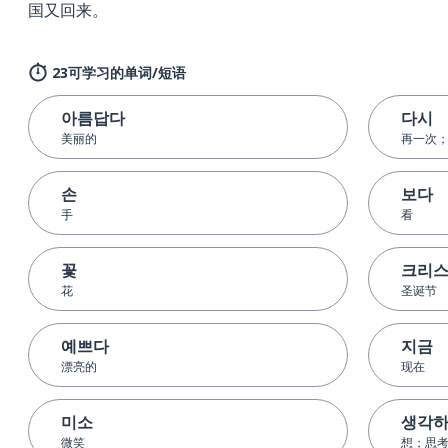
国又回来。
23可学习的单词/短语
아름답다
다시
美丽的
再一次
손
보다
手
看
꽃
크리
花
圣诞节
예쁘다
지금
漂亮的
现在
미소
생각
微笑
想；思