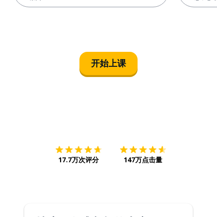
开始上课
下载App
App Store
下载
Google
17.7万次评分
147万点击量