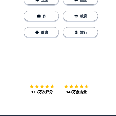
作
教育
健康
旅行
下载App
App Store
下载
Google
17.7万次评分
147万点击量