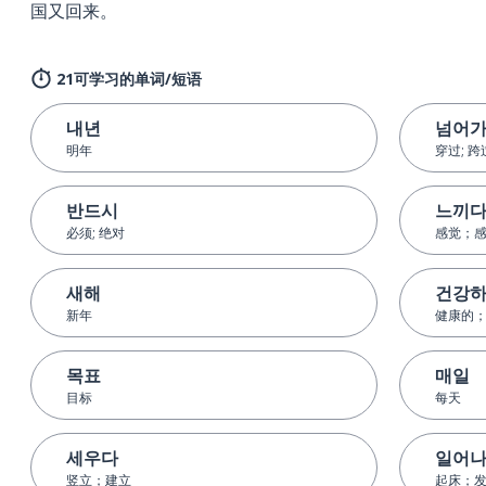
国又回来。
21可学习的单词/短语
내년
넘어
明年
穿过; 跨
반드시
느끼
必须; 绝对
感觉；
새해
건강
新年
健康的
목표
매일
目标
每天
세우다
일어
竖立；建立
起床；