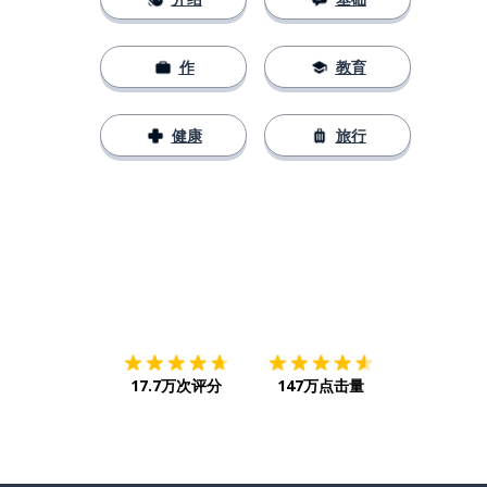
作
教育
健康
旅行
下载App
App Store
下载
Google
17.7万次评分
147万点击量