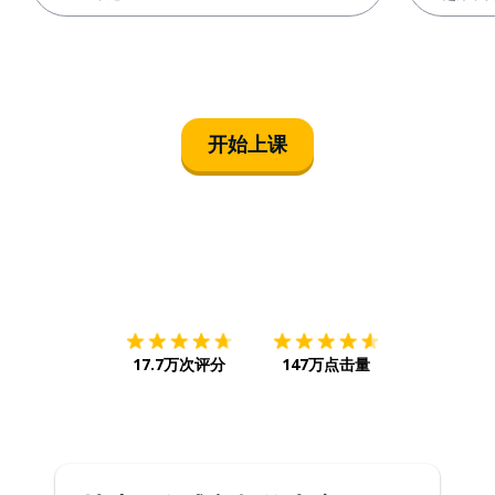
开始上课
下载App
App Store
下载
Google
17.7万次评分
147万点击量