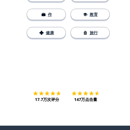
作
教育
健康
旅行
下载App
App Store
下载
Google
17.7万次评分
147万点击量