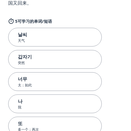
国又回来。
5可学习的单词/短语
날씨
天气
갑자기
突然
너무
太；如此
나
我
또
多一个；再次