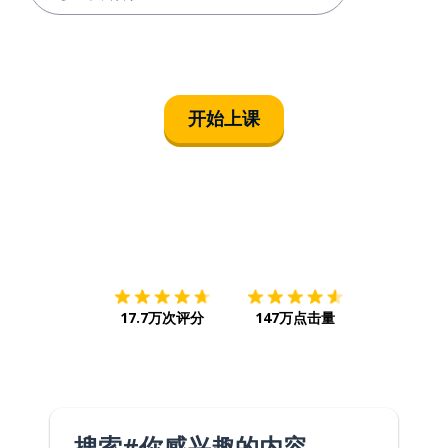
开始上课
下载App
App Store
下载
Google
17.7万次评分
147万点击量
搜索#你感兴趣的内容