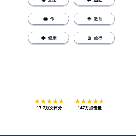
作
教育
健康
旅行
下载App
App Store
下载
Google
17.7万次评分
147万点击量