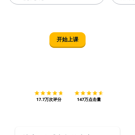
开始上课
下载App
App Store
下载
Google
17.7万次评分
147万点击量