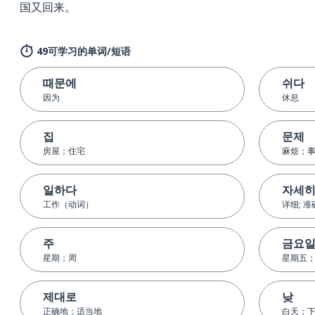
国又回来。
49可学习的单词/短语
때문에
쉬다
因为
休息
집
문제
房屋；住宅
麻烦；
일하다
자세
工作（动词）
详细; 准
주
금요
星期；周
星期五
제대로
낮
正确地；适当地
白天；