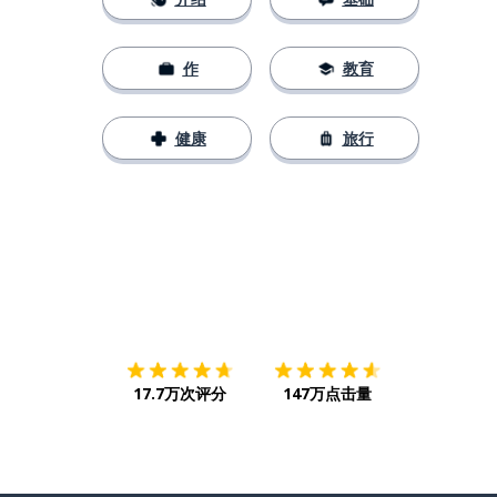
作
教育
健康
旅行
下载App
App Store
下载
Google
17.7万次评分
147万点击量