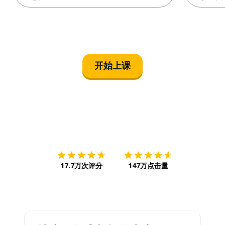
开始上课
下载App
App Store
下载
Google
17.7万次评分
147万点击量