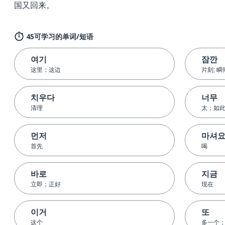
国又回来。
45可学习的单词/短语
여기
잠깐
这里；这边
片刻; 瞬
치우다
너무
清理
太；如
먼저
마셔
首先
喝
바로
지금
立即；正好
现在
이거
또
这个
多一个