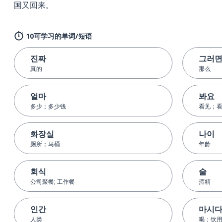
国又回来。
10可学习的单词/短语
진짜
그러
真的
那么
얼마
봐요
多少；多少钱
看见；
화장실
나이
厕所；马桶
年龄
회식
술
公司聚餐; 工作餐
酒精
인간
마시
人类
喝；饮