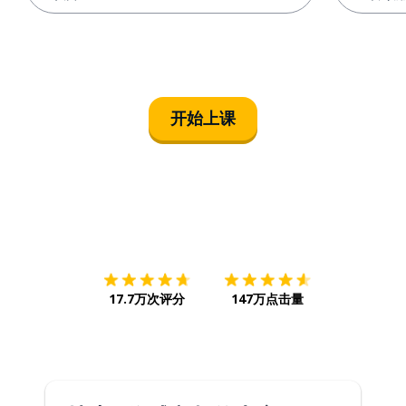
开始上课
下载App
App Store
下载
Google
17.7万次评分
147万点击量