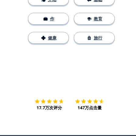
作
教育
健康
旅行
下载App
App Store
下载
Google
17.7万次评分
147万点击量