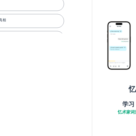
真相
不用了谢谢
忆
学习
忆术家词