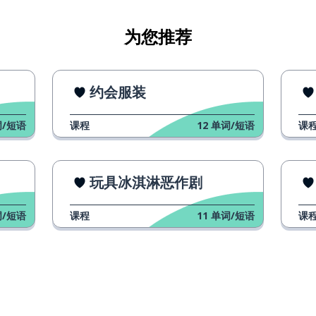
为您推荐
约会服装
/短语
课程
12
单词/短语
课
玩具冰淇淋恶作剧
/短语
课程
11
单词/短语
课