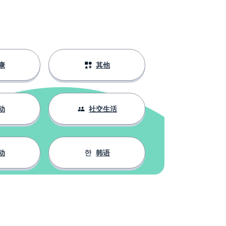
康
其他
动
社交生活
动
韩语