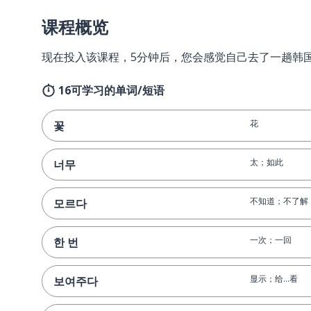
课程概览
现在投入该课程，5分钟后，您会感觉自己去了一趟韩
16可学习的单词/短语
花
꽃
太；如此
너무
不知道；不了解
모르다
一次；一回
한 번
显示；给...看
보여주다