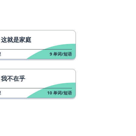
这就是家庭
程
9
单词/短语
我不在乎
程
10
单词/短语