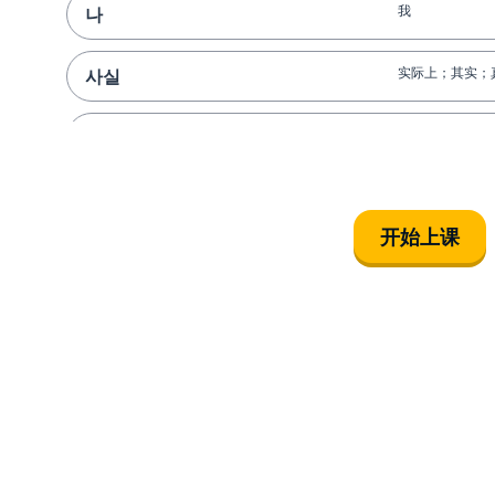
我
나
实际上；其实；
사실
您
너
喜欢
좋아해요
开始上课
没事；没关系；
괜찮아요
自信 (名词)
자신감
约会；谈恋爱
사귀다
突然
갑작스럽다