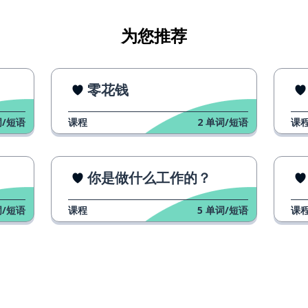
为您推荐
零花钱
/短语
课程
2
单词/短语
课
)
你是做什么工作的？
的妈妈买礼物
/短语
课程
5
单词/短语
课
份礼物
块手表
机了