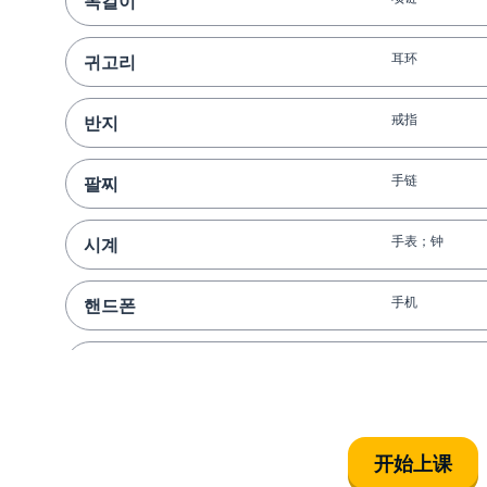
목걸이
耳环
귀고리
戒指
반지
手链
팔찌
手表；钟
시계
手机
핸드폰
电脑
컴퓨터
笔记本电脑；手
노트북
开始上课
照相机