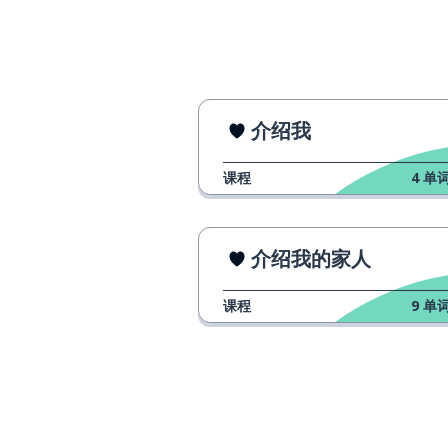
고장나다
已经
이미
但是
~지만
介绍我
对我；为我
나에게
课程
4
单词
对你；为你 (单数
당신에게
介绍我的家人
我们必须给我们
우리는 우리엄마 선물을 사야 해요
课程
9
单词
他每天都给我一
그는 나에게 매일 선물을 줘요
我妈妈也想要一
우리 엄마도 시계를 원해요
我已经有一部手