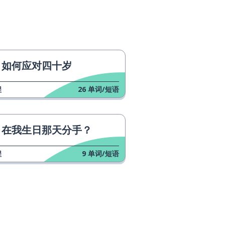
如何应对四十岁
程
26
单词/短语
在我生日那天分手？
程
9
单词/短语