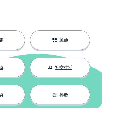
康
其他
动
社交生活
动
韩语