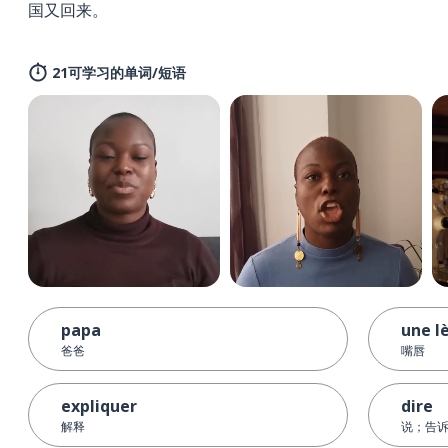
国又回来。
21可学习的单词/短语
papa
une l
爸爸
嘴唇
expliquer
dire
解释
说；告