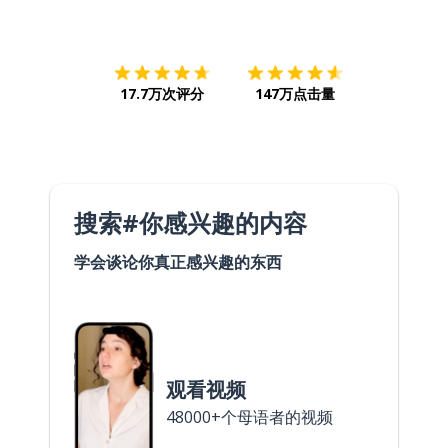
下载App
App Store
下载
Google
17.7万次评分
147万点击量
搜索#你感兴趣的内容
学会谈论你真正感兴趣的东西
观看视频
48000+个母语者的视频