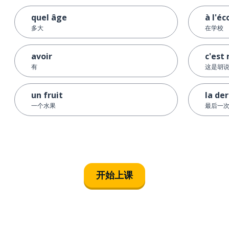
quel âge
à l'éc
多大
在学校
avoir
c'est
有
这是胡
un fruit
la der
一个水果
最后一
开始上课