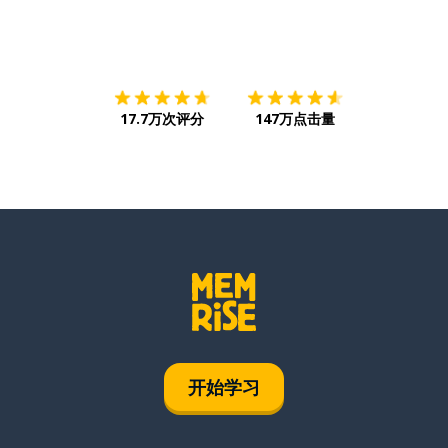
下载App
App Store
下载
Google
17.7万次评分
147万点击量
开始学习