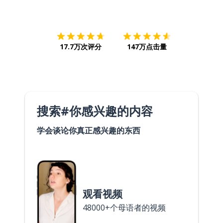
下载App
App Store
下载
Google
17.7万次评分
147万点击量
搜索#你感兴趣的内容
学会谈论你真正感兴趣的东西
观看视频
48000+个母语者的视频