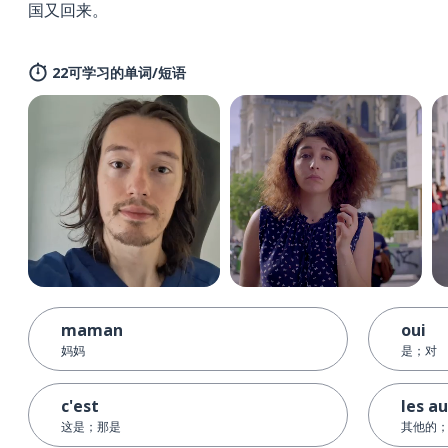
国又回来。
22可学习的单词/短语
maman
oui
妈妈
是；对
c'est
les a
这是；那是
其他的