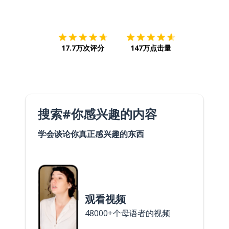
下载App
App Store
下载
Google
17.7万次评分
147万点击量
搜索#你感兴趣的内容
学会谈论你真正感兴趣的东西
观看视频
48000+个母语者的视频