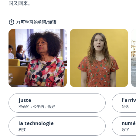
国又回来。
71可学习的单词/短语
juste
l'arri
准确的；公平的；恰好
到达
la technologie
numé
科技
数字