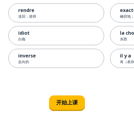
rendre
exac
送回；使得
确切地
idiot
la ch
白痴
东西
inverse
il y a
反向的
有（表
开始上课