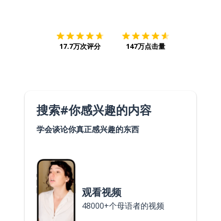
下载App
App Store
下载
Google
17.7万次评分
147万点击量
搜索#你感兴趣的内容
学会谈论你真正感兴趣的东西
观看视频
48000+个母语者的视频