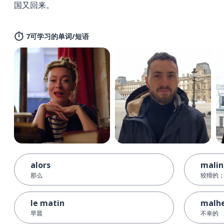
国又回来。
7可学习的单词/短语
alors
malin
那么
狡猾的
le matin
malh
早晨
不幸的