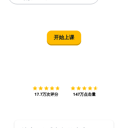
开始上课
下载App
App Store
下载
Google
17.7万次评分
147万点击量