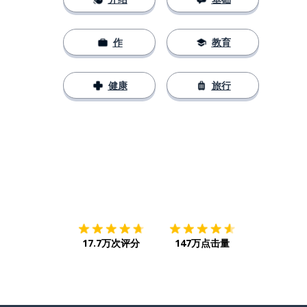
作
教育
健康
旅行
下载App
App Store
下载
Google
17.7万次评分
147万点击量