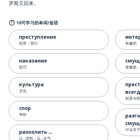
罗斯又回来。
10可学习的单词/短语
преступление
инте
犯罪；罪行
有趣的
наказание
смущ
惩罚
使尴尬；
культура
прест
文化
всег
犯罪与
спор
争吵
разг
смущ
讨论关
разозлить ...
让…愤怒；让…生气