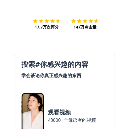
下载App
App Store
下载
Google
17.7万次评分
147万点击量
搜索#你感兴趣的内容
学会谈论你真正感兴趣的东西
观看视频
48000+个母语者的视频