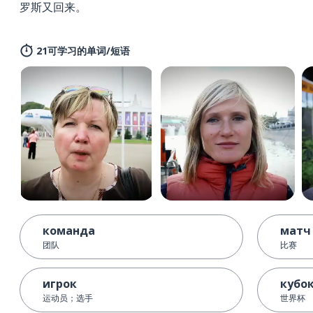
罗斯又回来。
21可学习的单词/短语
команда
матч
团队
比赛
игрок
кубо
运动员；选手
世界杯