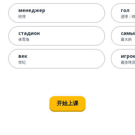
менеджер
гол
经理
进球；
стадион
самы
体育场
最大的
век
игро
世纪
最佳球
开始上课