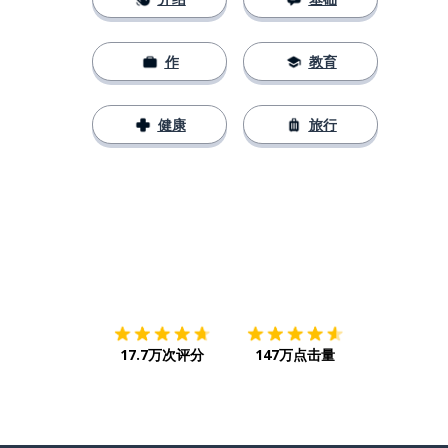
作
教育
健康
旅行
下载App
App Store
下载
Google
17.7万次评分
147万点击量