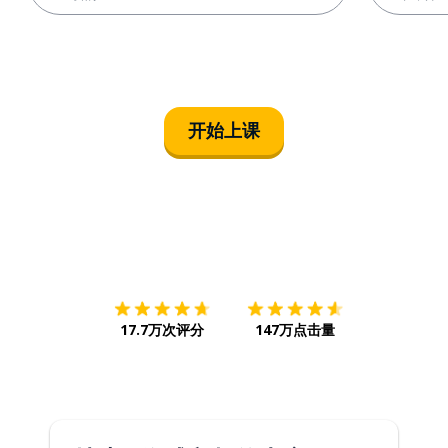
开始上课
下载App
App Store
下载
Google
17.7万次评分
147万点击量