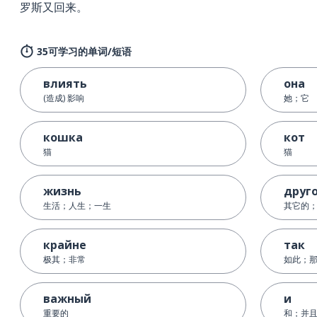
罗斯又回来。
35可学习的单词/短语
влиять
она
(造成) 影响
她；它
кошка
кот
猫
猫
жизнь
друг
生活；人生；一生
其它的；
крайне
так
极其；非常
如此；
важный
и
重要的
和；并