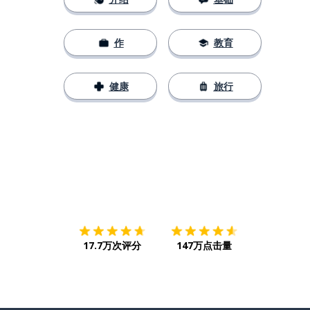
作
教育
健康
旅行
下载App
App Store
下载
Google
17.7万次评分
147万点击量