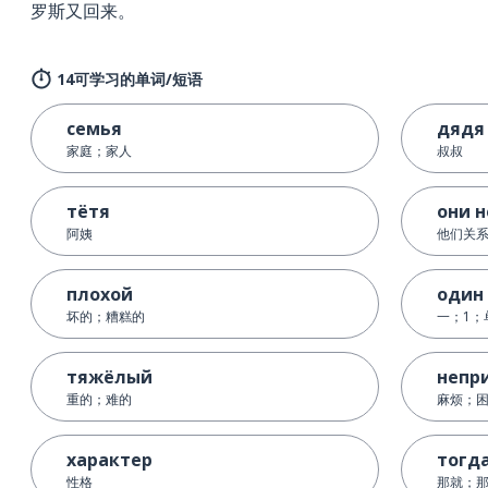
罗斯又回来。
14可学习的单词/短语
семья
дядя
家庭；家人
叔叔
тётя
они н
阿姨
他们关
плохой
один
坏的；糟糕的
一；1；
тяжёлый
непр
重的；难的
麻烦；
характер
тогд
性格
那就；那