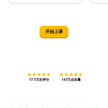
开始上课
下载App
App Store
下载
Google
17.7万次评分
147万点击量