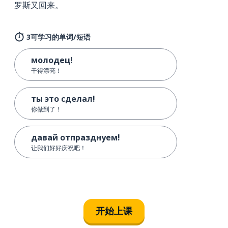
罗斯又回来。
3可学习的单词/短语
молодец!
干得漂亮！
ты это сделал!
你做到了！
давай отпразднуем!
让我们好好庆祝吧！
开始上课