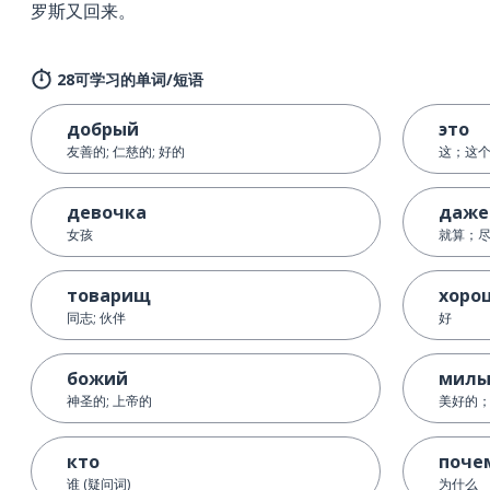
罗斯又回来。
28可学习的单词/短语
добрый
это
友善的; 仁慈的; 好的
这；这
девочка
даже
女孩
就算；
товарищ
хоро
同志; 伙伴
好
божий
мил
神圣的; 上帝的
美好的
кто
поче
谁 (疑问词)
为什么