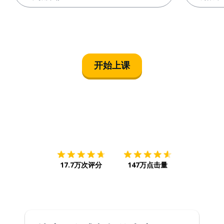
开始上课
下载App
App Store
下载
Google
17.7万次评分
147万点击量