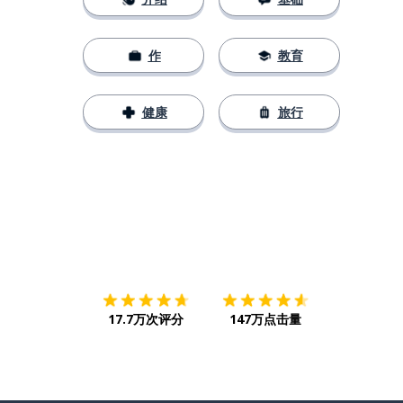
作
教育
健康
旅行
下载App
App Store
下载
Google
17.7万次评分
147万点击量