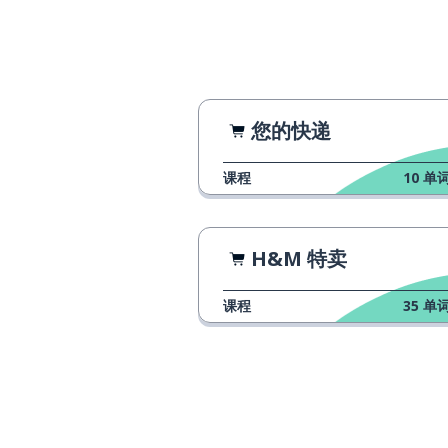
我......可以吗？
можно?
寻找
найти
只是；仅仅
только
您的快递
课程
10
单词
老的；旧的
старый
同意了的；达成
согласен
H&M 特卖
如此；那样
так
课程
35
单词
做; 实施
совершать