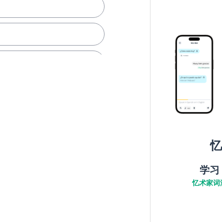
品；搜集品
忆
学习
忆术家词