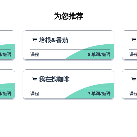
为您推荐
培根&番茄
/短语
课程
8
单词/短语
课
一致的
我在找咖啡
/短语
课程
7
单词/短语
课