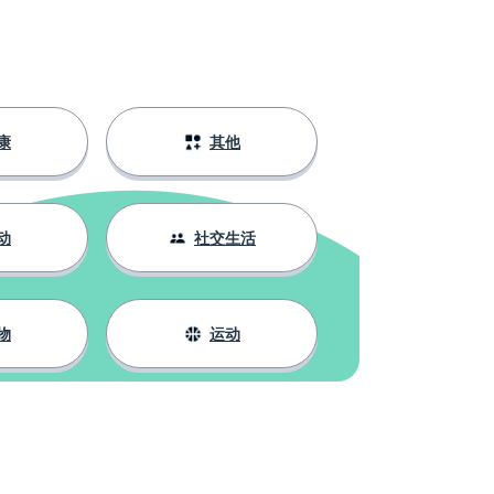
康
其他
动
社交生活
物
运动