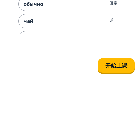
通常
обычно
茶
чай
察觉；注意到
заметить
新的
новый
开始上课
(成套的) 收藏
коллекция
就算；尽管
даже
如果
если
在哪里
где