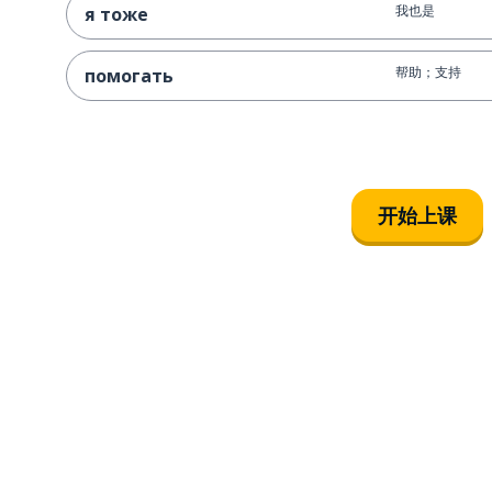
我也是
я тоже
帮助；支持
помогать
开始上课