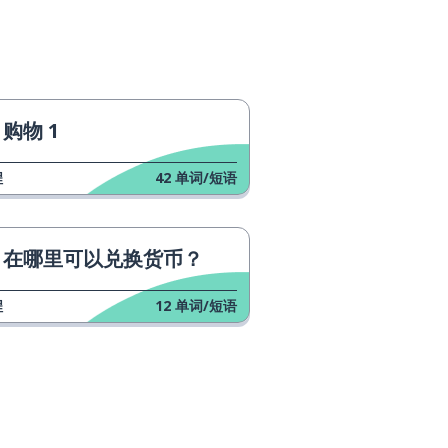
购物 1
程
42
单词/短语
在哪里可以兑换货币？
程
12
单词/短语