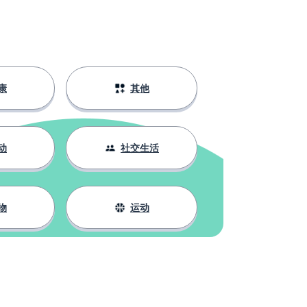
康
其他
动
社交生活
物
运动