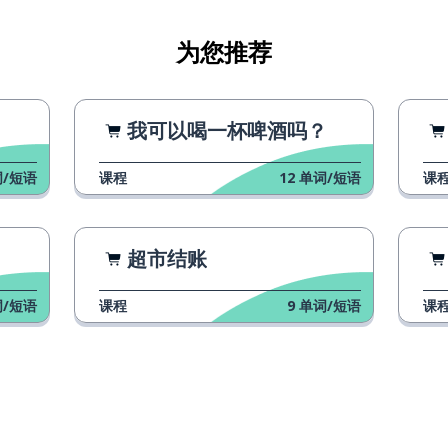
为您推荐
我可以喝一杯啤酒吗？
/短语
课程
12
单词/短语
课
超市结账
/短语
课程
9
单词/短语
课