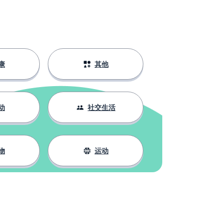
康
其他
动
社交生活
物
运动