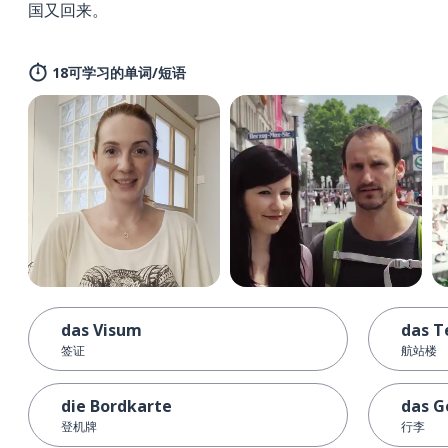
国又回来。
18可学习的单词/短语
das Visum
das T
签证
航站楼
die Bordkarte
das G
登机牌
行李