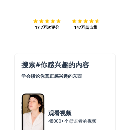
下载App
App Store
下载
Google
17.7万次评分
147万点击量
搜索#你感兴趣的内容
学会谈论你真正感兴趣的东西
观看视频
48000+个母语者的视频