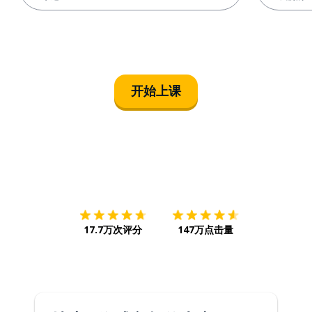
开始上课
下载App
App Store
下载
Google
17.7万次评分
147万点击量