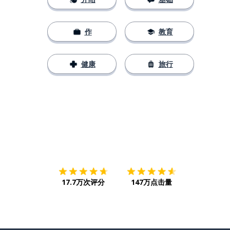
作
教育
健康
旅行
下载App
App Store
下载
Google
17.7万次评分
147万点击量