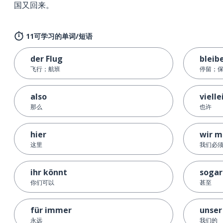
国又回来。
11可学习的单词/短语
der Flug
bleib
飞行；航班
停留；
also
vielle
那么
也许
hier
wir m
这里
我们必
ihr könnt
sogar
你们可以
甚至
für immer
unser
永远
我们的