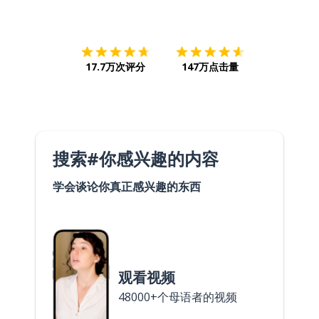
下载App
App Store
下载
Google
17.7万次评分
147万点击量
搜索#你感兴趣的内容
学会谈论你真正感兴趣的东西
观看视频
48000+个母语者的视频