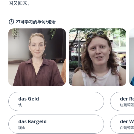
国又回来。
27可学习的单词/短语
das Geld
der R
钱
红葡萄
das Bargeld
der W
现金
白葡萄