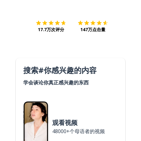
下载App
App Store
下载
Google
17.7万次评分
147万点击量
搜索#你感兴趣的内容
学会谈论你真正感兴趣的东西
观看视频
48000+个母语者的视频