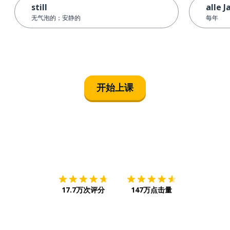
still
alle 
无气泡的；安静的
每年
开始上课
下载App
App Store
下载
Google
17.7万次评分
147万点击量