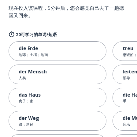
现在投入该课程，5分钟后，您会感觉自己去了一趟德
国又回来。
20可学习的单词/短语
die Erde
treu
地球；土壤；地面
忠诚的
der Mensch
leite
人类
领导
das Haus
die H
房子；家
手
der Weg
die M
路；途径
音乐