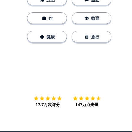
作
教育
健康
旅行
下载App
App Store
下载
Google
17.7万次评分
147万点击量