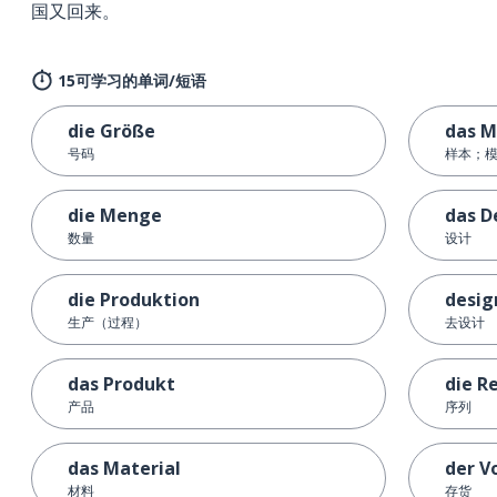
国又回来。
15可学习的单词/短语
die Größe
das M
号码
样本；
die Menge
das D
数量
设计
die Produktion
desig
生产（过程）
去设计
das Produkt
die R
产品
序列
das Material
der V
材料
存货