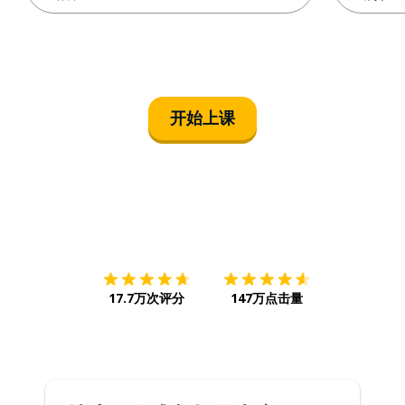
开始上课
下载App
App Store
下载
Google
17.7万次评分
147万点击量