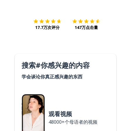
下载App
App Store
下载
Google
17.7万次评分
147万点击量
搜索#你感兴趣的内容
学会谈论你真正感兴趣的东西
观看视频
48000+个母语者的视频