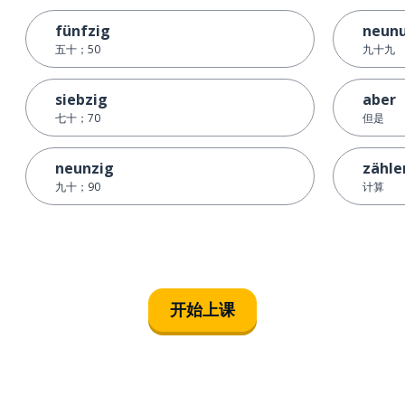
fünfzig
neun
五十；50
九十九
siebzig
aber
七十；70
但是
neunzig
zähle
九十；90
计算
开始上课