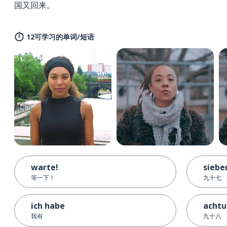
国又回来。
12可学习的单词/短语
warte!
siebe
等一下！
九十七
ich habe
achtu
我有
九十八