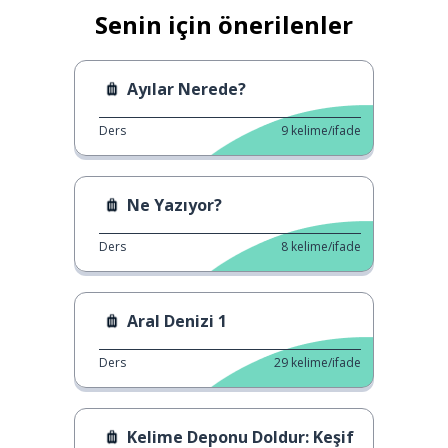
Senin için önerilenler
Ayılar Nerede?
Ders
9
kelime/ifade
Ne Yazıyor?
Ders
8
kelime/ifade
Aral Denizi 1
Ders
29
kelime/ifade
Kelime Deponu Doldur: Keşif