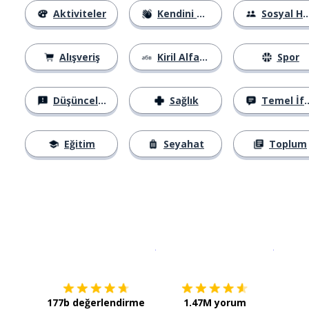
Aktiviteler
Kendini Tanıtma
Sosyal Hayat
Alışveriş
Kiril Alfabesi
Spor
Düşünceler
Sağlık
Temel İfadeler
Eğitim
Seyahat
Toplum
İndirmek için
App Store
Şimdi İ
177b değerlendirme
1.47M yorum