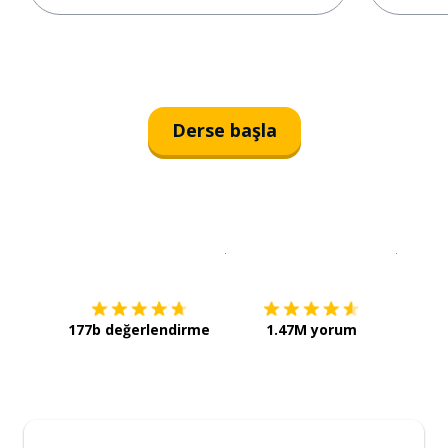
Derse başla
İndirmek için
App Store
Şimdi İ
177b değerlendirme
1.47M yorum