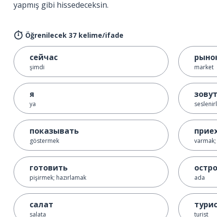
yapmış gibi hissedeceksin.
Öğrenilecek 37 kelime/ifade
сейчас
рыно
şimdi
market
я
зову
ya
seslenirl
показывать
прие
göstermek
varmak;
готовить
остр
pişirmek; hazırlamak
ada
салат
тури
salata
turist