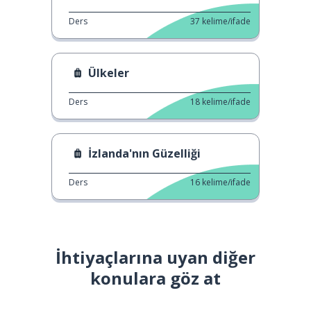
Ders
37
kelime/ifade
Ülkeler
Ders
18
kelime/ifade
İzlanda'nın Güzelliği
Ders
16
kelime/ifade
İhtiyaçlarına uyan diğer
konulara göz at