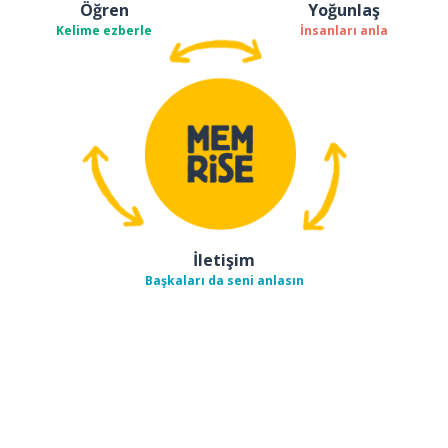
Öğren
Yoğunlaş
Kelime ezberle
İnsanları anla
İletişim
Başkaları da seni anlasın