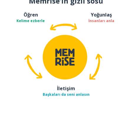
Memrise’ın gizli sosu
Öğren
Yoğunlaş
Kelime ezberle
İnsanları anla
İletişim
Başkaları da seni anlasın