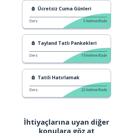
Ücretsiz Cuma Günleri
Ders
5
kelime/ifade
Tayland Tatlı Pankekleri
Ders
19
kelime/ifade
Tatili Hatırlamak
Ders
22
kelime/ifade
İhtiyaçlarına uyan diğer
konulara göz at