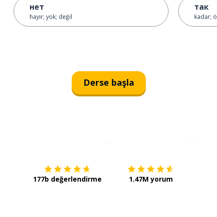
нет
так
hayır; yok; değil
kadar; ö
Derse başla
İndirmek için
App Store
Şimdi İ
177b değerlendirme
1.47M yorum