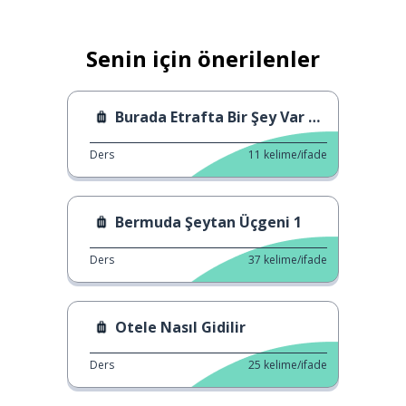
Senin için önerilenler
Burada Etrafta Bir Şey Var mı?
Ders
11
kelime/ifade
Bermuda Şeytan Üçgeni 1
Ders
37
kelime/ifade
Otele Nasıl Gidilir
Ders
25
kelime/ifade