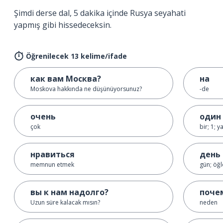
Şimdi derse dal, 5 dakika içinde Rusya seyahati
yapmış gibi hissedeceksin.
Öğrenilecek 13 kelime/ifade
как вам Москва?
на
Moskova hakkında ne düşünüyorsunuz?
-de
очень
один
çok
bir; 1; y
нравиться
день
memnun etmek
gün; öğ
вы к нам надолго?
поче
Uzun süre kalacak mısın?
neden