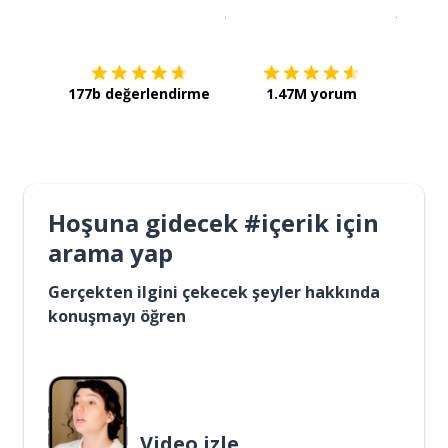
İndirmek için
App Store
Şimdi İ
177b değerlendirme
1.47M yorum
Hoşuna gidecek #içerik için
arama yap
Gerçekten ilgini çekecek şeyler hakkında
konuşmayı öğren
Video izle