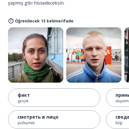
yapmış gibi hissedeceksin.
Öğrenilecek 13 kelime/ifade
факт
прин
gerçek
düşünme
смотреть в лицо
свед
yüzleşmek
bilgi