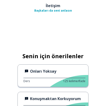
İletişim
Başkaları da seni anlasın
Senin için önerilenler
Onları Yoksay
Ders
125
kelime/ifade
Konuşmaktan Korkuyorum