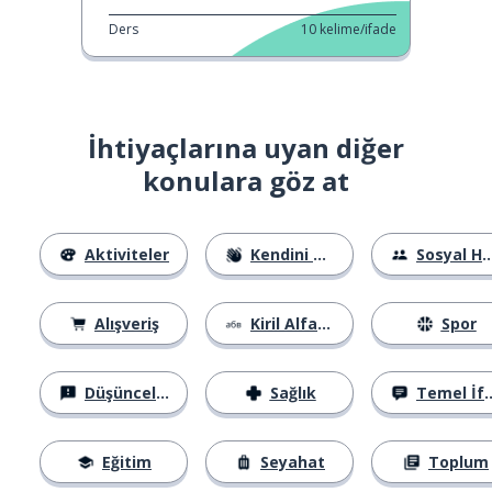
Ders
10
kelime/ifade
İhtiyaçlarına uyan diğer
konulara göz at
Aktiviteler
Kendini Tanıtma
Sosyal Hayat
Alışveriş
Kiril Alfabesi
Spor
Düşünceler
Sağlık
Temel İfadeler
Eğitim
Seyahat
Toplum