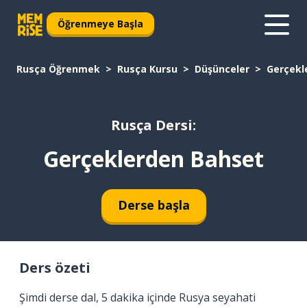
Öğrenmeye Başla
Rusça Öğrenmek
Rusça Kursu
Düşünceler
Gerçekl
Rusça Dersi:
Gerçeklerden Bahset
Derse başla
Ders özeti
Şimdi derse dal, 5 dakika içinde Rusya seyahati