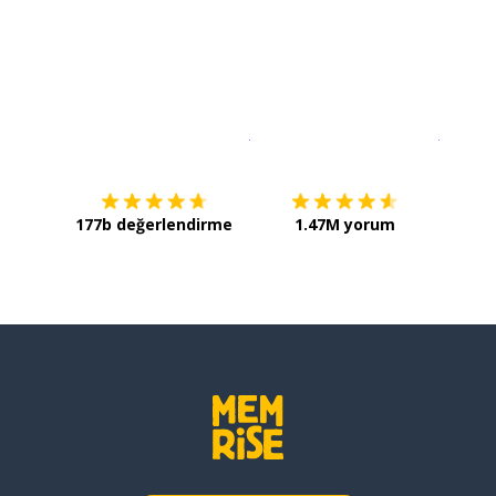
İndirmek için
App Store
Şimdi İ
177b değerlendirme
1.47M yorum