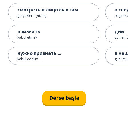
смотреть в лицо фактам
к све
gerçeklerle yüzleş
bilginiz 
признать
дни
kabul etmek
günler; 
нужно признать ...
в наш
kabul edelim ...
günümü
Derse başla