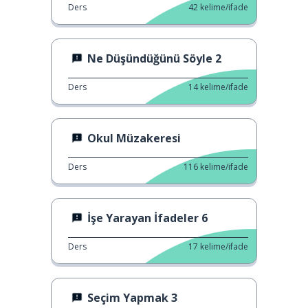
Ders
42
kelime/ifade
Ne Düşündüğünü Söyle 2
Ders
14
kelime/ifade
Okul Müzakeresi
Ders
116
kelime/ifade
İşe Yarayan İfadeler 6
Ders
17
kelime/ifade
Seçim Yapmak 3