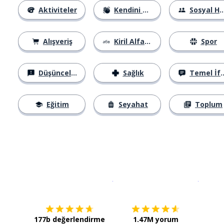
Aktiviteler
Kendini Tanıtma
Sosyal Hayat
Alışveriş
Kiril Alfabesi
Spor
Düşünceler
Sağlık
Temel İfadeler
Eğitim
Seyahat
Toplum
İndirmek için
App Store
Şimdi İ
177b değerlendirme
1.47M yorum