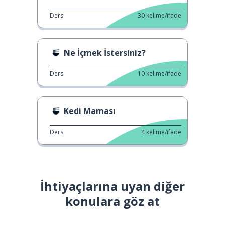
Ders
30
kelime/ifade
Ne İçmek İstersiniz?
Ders
10
kelime/ifade
Kedi Maması
Ders
4
kelime/ifade
İhtiyaçlarına uyan diğer
konulara göz at