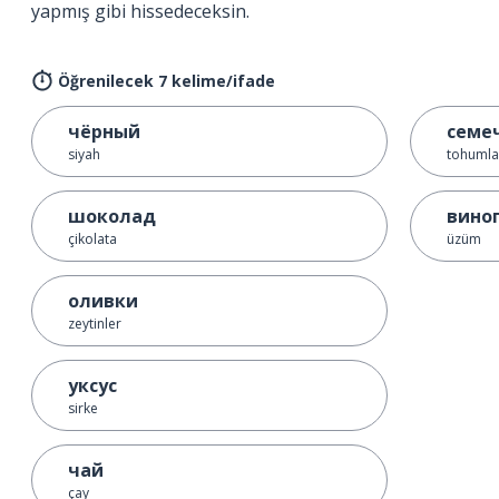
yapmış gibi hissedeceksin.
Öğrenilecek 7 kelime/ifade
чёрный
семе
siyah
tohumla
шоколад
вино
çikolata
üzüm
оливки
zeytinler
уксус
sirke
чай
çay