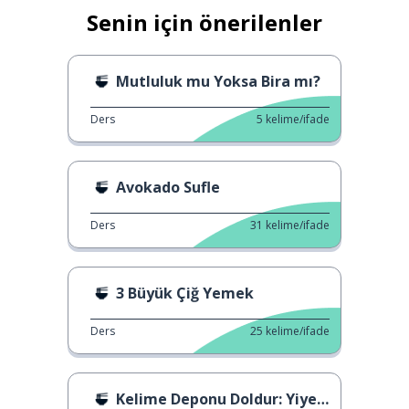
Senin için önerilenler
Mutluluk mu Yoksa Bira mı?
Ders
5
kelime/ifade
Avokado Sufle
Ders
31
kelime/ifade
3 Büyük Çiğ Yemek
Ders
25
kelime/ifade
Kelime Deponu Doldur: Yiyecek