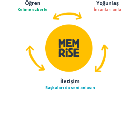
Öğren
Yoğunlaş
Kelime ezberle
İnsanları anla
İletişim
Başkaları da seni anlasın