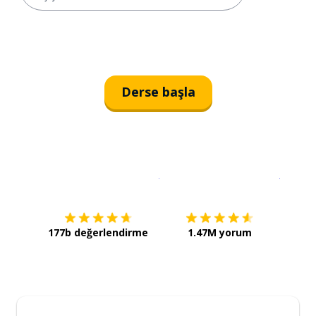
Derse başla
İndirmek için
App Store
Şimdi İ
177b değerlendirme
1.47M yorum