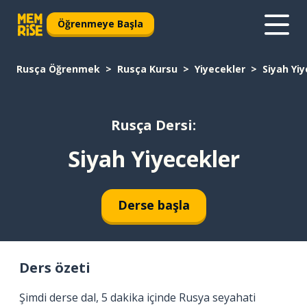
Öğrenmeye Başla
Rusça Öğrenmek
Rusça Kursu
Yiyecekler
Siyah Yi
Rusça Dersi:
Siyah Yiyecekler
Derse başla
Ders özeti
Şimdi derse dal, 5 dakika içinde Rusya seyahati