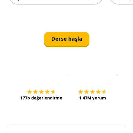
Derse başla
İndirmek için
App Store
Şimdi İ
177b değerlendirme
1.47M yorum