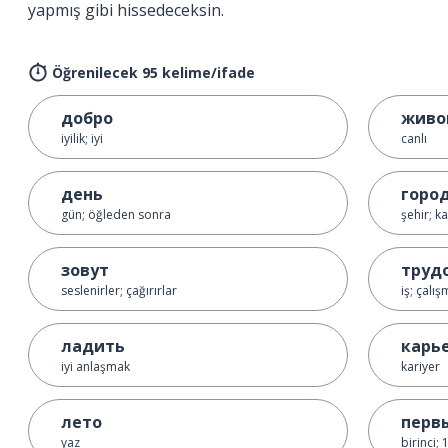
yapmış gibi hissedeceksin.
Öğrenilecek 95 kelime/ifade
добро
живо
iyilik; iyi
canlı
день
горо
gün; öğleden sonra
şehir; k
зовут
труд
seslenirler; çağırırlar
iş; çalı
ладить
карь
iyi anlaşmak
kariyer
лето
перв
yaz
birinci; 1