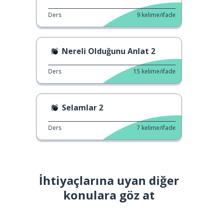
Ders
9
kelime/ifade
Nereli Olduğunu Anlat 2
Ders
15
kelime/ifade
Selamlar 2
Ders
7
kelime/ifade
İhtiyaçlarına uyan diğer
konulara göz at