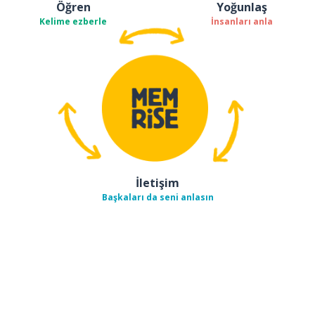
Öğren
Yoğunlaş
Kelime ezberle
İnsanları anla
İletişim
Başkaları da seni anlasın