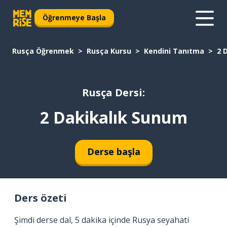
Öğrenmeye Başla
Rusça Öğrenmek
Rusça Kursu
Kendini Tanıtma
2 
Rusça Dersi:
2 Dakikalık Sunum
Derse başla
Ders özeti
Şimdi derse dal, 5 dakika içinde Rusya seyahati