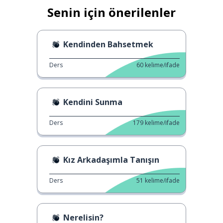
Senin için önerilenler
Kendinden Bahsetmek
Ders
60
kelime/ifade
Kendini Sunma
Ders
179
kelime/ifade
Kız Arkadaşımla Tanışın
Ders
51
kelime/ifade
Nerelisin?