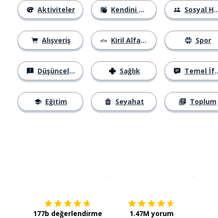
Aktiviteler
Kendini Tanıtma
Sosyal Hayat
Alışveriş
Kiril Alfabesi
Spor
Düşünceler
Sağlık
Temel İfadeler
Eğitim
Seyahat
Toplum
İndirmek için
App Store
Şimdi İ
177b değerlendirme
1.47M yorum