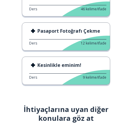
Ders
46
kelime/ifade
Pasaport Fotoğrafı Çekme
Ders
12
kelime/ifade
Kesinlikle eminim!
Ders
9
kelime/ifade
İhtiyaçlarına uyan diğer
konulara göz at