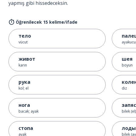
yapmış gibi hissedeceksin.
Öğrenilecek 15 kelime/ifade
тело
пале
vücut
ayakucu
живот
шея
karın
boyun
рука
коле
kol; el
diz
нога
запя
bacak; ayak
bilek (el)
стопа
лоды
ayak
bilek (a