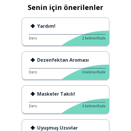
Senin için önerilenler
Yardım!
Ders
2
kelime/ifade
Dezenfektan Aroması
Ders
6
kelime/ifade
Maskeler Takılı!
Ders
3
kelime/ifade
Uyuşmuş Uzuvlar