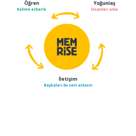
Öğren
Yoğunlaş
Kelime ezberle
İnsanları anla
İletişim
Başkaları da seni anlasın