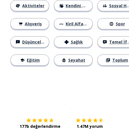
Aktiviteler
Kendini Tanıtma
Sosyal Hayat
Alışveriş
Kiril Alfabesi
Spor
Düşünceler
Sağlık
Temel İfadeler
Eğitim
Seyahat
Toplum
İndirmek için
App Store
Şimdi İ
177b değerlendirme
1.47M yorum