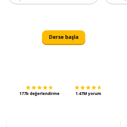
Derse başla
İndirmek için
App Store
Şimdi İ
177b değerlendirme
1.47M yorum