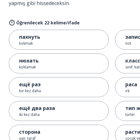
yapmış gibi hissedeceksin.
Öğrenilecek 22 kelime/ifade
пахнуть
запи
kokmak
not
нюхать
класс
koklamak
sınıf; ka
ещё раз
раса
bir kez daha
ırk
ещё два раза
тип 
iki kez daha
türler
сторона
раст
yan; taraf
çocuk ye