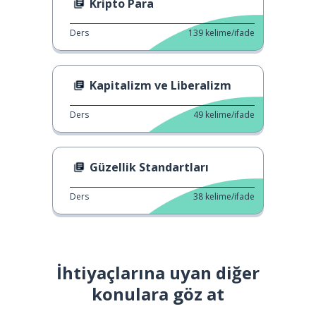
Kripto Para
Ders
139
kelime/ifade
Kapitalizm ve Liberalizm
Ders
49
kelime/ifade
Güzellik Standartları
Ders
38
kelime/ifade
İhtiyaçlarına uyan diğer
konulara göz at