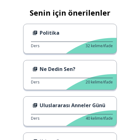
Senin için önerilenler
Politika
Ders
32
kelime/ifade
Ne Dedin Sen?
Ders
20
kelime/ifade
Uluslararası Anneler Günü
Ders
40
kelime/ifade