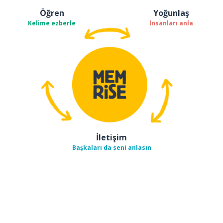
Öğren
Yoğunlaş
Kelime ezberle
İnsanları anla
İletişim
Başkaları da seni anlasın