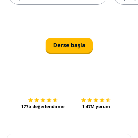
Derse başla
İndirmek için
App Store
Şimdi İ
177b değerlendirme
1.47M yorum