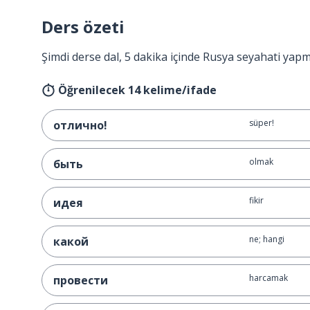
Ders özeti
Şimdi derse dal, 5 dakika içinde Rusya seyahati yapm
Öğrenilecek 14 kelime/ifade
süper!
отлично!
olmak
быть
fikir
идея
ne; hangi
какой
harcamak
провести