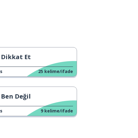
Dikkat Et
s
25
kelime/ifade
Ben Değil
s
9
kelime/ifade