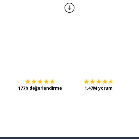
İndirmek için
App Store
Şimdi 
177b değerlendirme
1.47M yorum