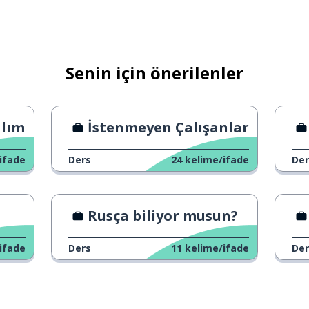
Senin için önerilenler
alım
İstenmeyen Çalışanlar
ifade
Ders
24
kelime/ifade
Der
Rusça biliyor musun?
ifade
Ders
11
kelime/ifade
Der