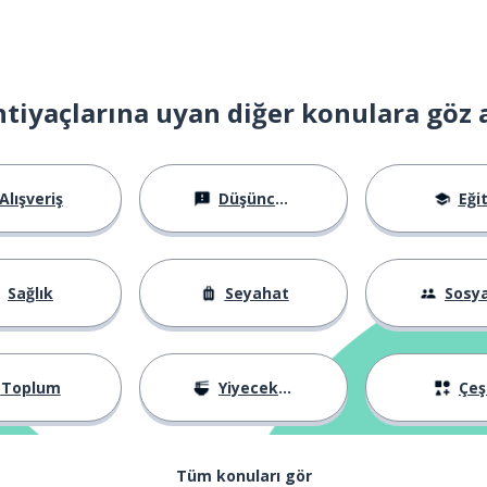
htiyaçlarına uyan diğer konulara göz 
Alışveriş
Düşünceler
Eği
Sağlık
Seyahat
Sosyal Ha
Toplum
Yiyecekler
Çeşi
Tüm konuları gör