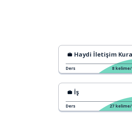
Haydi İletişim Kur
Ders
8
kelime/
İş
Ders
27
kelime/