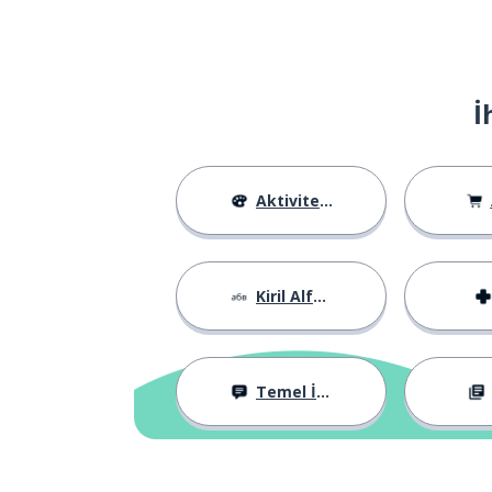
İ
Aktiviteler
Kiril Alfabesi
Temel İfadeler