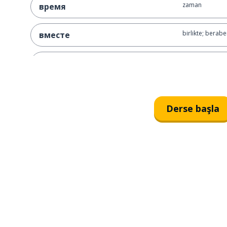
zaman
время
birlikte; berabe
вместе
istemek
хотеть
bana; var
у меня
Derse başla
daha; halâ; hen
ещё
çift; beraberlik
пара
saat
час
özür dilerim
извини