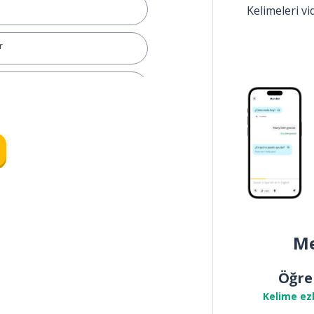
Kelimeleri v
r
üz
Me
Öğre
Kelime ez