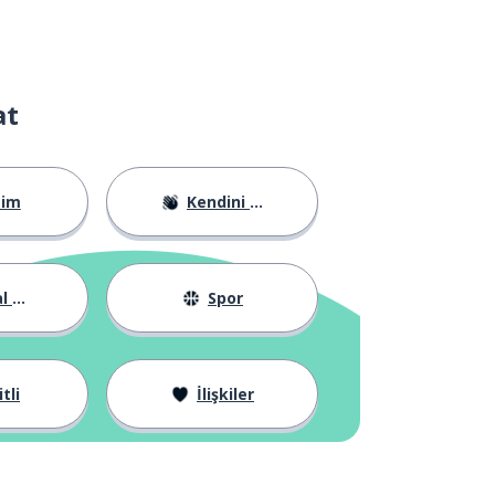
at
tim
Kendini Tanıtma
yat
Spor
tli
İlişkiler