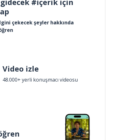
gidecek #içerik için
yap
lgini çekecek şeyler hakkında
öğren
Video izle
48.000+ yerli konuşmacı videosu
öğren