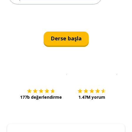
Derse başla
İndirmek için
App Store
Şimdi İ
177b değerlendirme
1.47M yorum