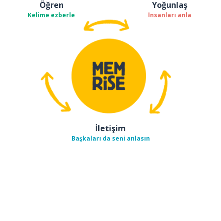
Öğren
Yoğunlaş
Kelime ezberle
İnsanları anla
İletişim
Başkaları da seni anlasın