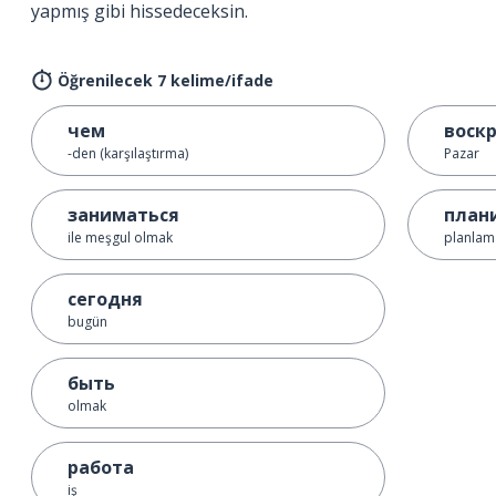
yapmış gibi hissedeceksin.
Öğrenilecek 7 kelime/ifade
чем
воск
-den (karşılaştırma)
Pazar
заниматься
план
ile meşgul olmak
planlam
сегодня
bugün
быть
olmak
работа
iş