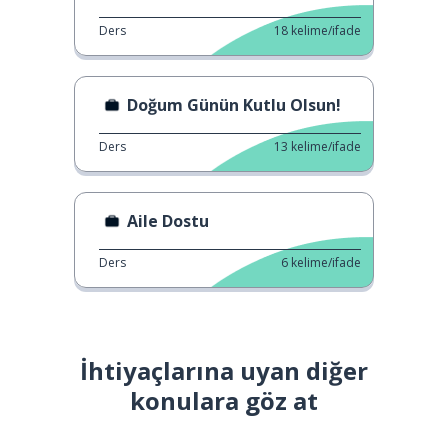
Ders
18
kelime/ifade
Doğum Günün Kutlu Olsun!
Ders
13
kelime/ifade
Aile Dostu
Ders
6
kelime/ifade
İhtiyaçlarına uyan diğer
konulara göz at