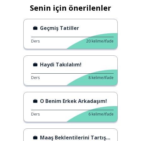
Senin için önerilenler
Geçmiş Tatiller
Ders
20
kelime/ifade
Haydi Takılalım!
Ders
8
kelime/ifade
O Benim Erkek Arkadaşım!
Ders
6
kelime/ifade
Maaş Beklentilerini Tartışmak