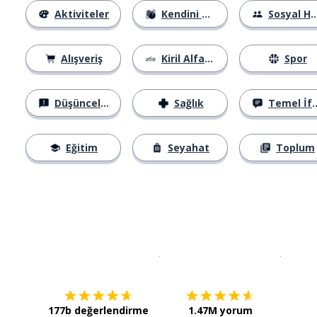
Aktiviteler
Kendini Tanıtma
Sosyal Hayat
Alışveriş
Kiril Alfabesi
Spor
Düşünceler
Sağlık
Temel İfadeler
Eğitim
Seyahat
Toplum
İndirmek için
App Store
Şimdi İ
177b değerlendirme
1.47M yorum