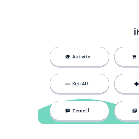
İ
Aktiviteler
Kiril Alfabesi
Temel İfadeler