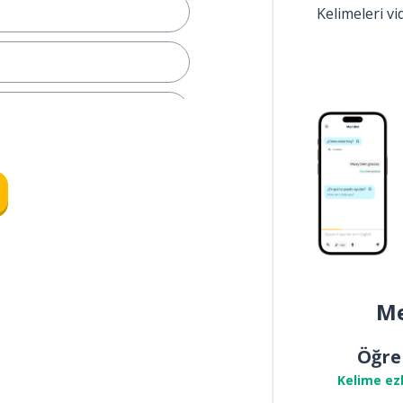
Kelimeleri v
Me
k
Öğre
Kelime ez