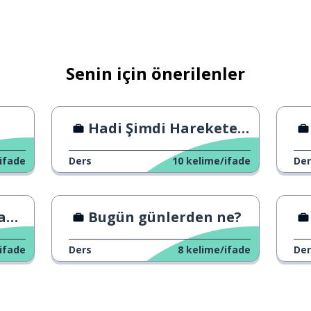
Senin için önerilenler
Hadi Şimdi Harekete Geçelim
ifade
Ders
10
kelime/ifade
Der
er
Bugün günlerden ne?
ifade
Ders
8
kelime/ifade
Der