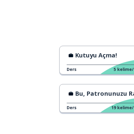
Kutuyu Açma!
Ders
5
kelime/
Bu, Patronunuzu Rahatsız Ed
Ders
19
kelime/