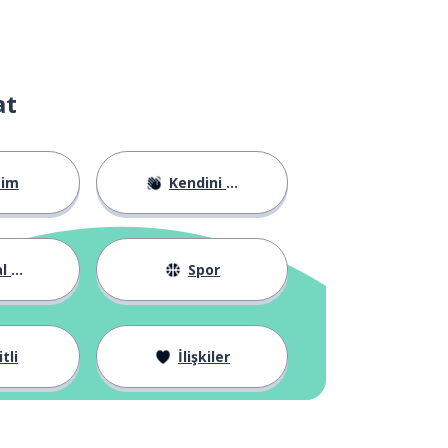
at
tim
Kendini Tanıtma
yat
Spor
tli
İlişkiler