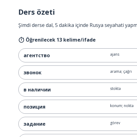
Ders özeti
Şimdi derse dal, 5 dakika içinde Rusya seyahati yapm
Öğrenilecek 13 kelime/ifade
ajans
агентство
arama; çağrı
звонок
stokta
в наличии
konum; nokta
позиция
görev
задание