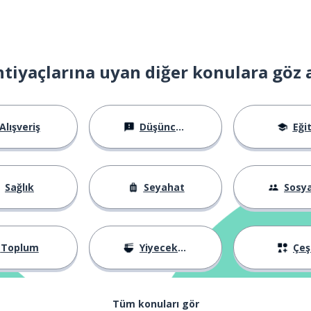
htiyaçlarına uyan diğer konulara göz 
Alışveriş
Düşünceler
Eği
Sağlık
Seyahat
Sosyal Ha
Toplum
Yiyecekler
Çeşi
Tüm konuları gör