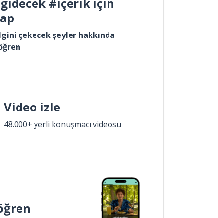
gidecek #içerik için
yap
lgini çekecek şeyler hakkında
öğren
Video izle
48.000+ yerli konuşmacı videosu
öğren