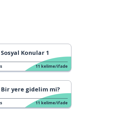
Sosyal Konular 1
s
11
kelime/ifade
Bir yere gidelim mi?
s
11
kelime/ifade