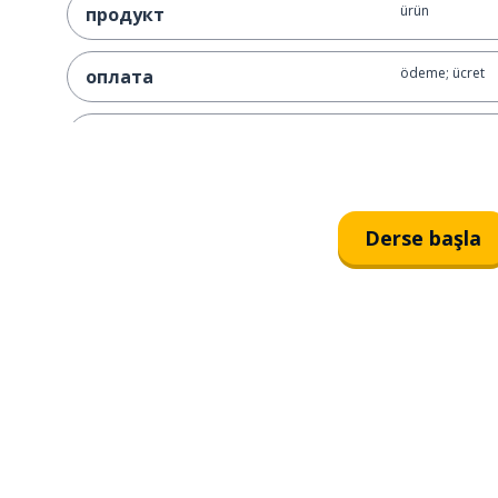
ürün
продукт
ödeme; ücret
оплата
temsilci; acenta
агент
tasarım
дизайн
Derse başla
sağlamak
предоставлять
yönetmek
управлять
başarısız olma
не добиться успеха
ikisi de
оба