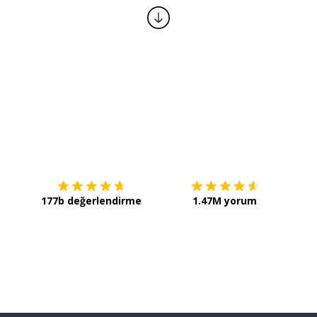
İndirmek için
App Store
Şimdi 
177b değerlendirme
1.47M yorum