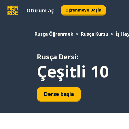
Oturum aç
Öğrenmeye Başla
Rusça Öğrenmek
Rusça Kursu
İş Ha
Rusça Dersi:
Çeşitli 10
Derse başla