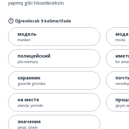
yapmış gibi hissedeceksin.
Öğrenilecek 9 kelime/ifade
модель
мода
manken
moda
полицейский
имет
plis memuru
bir ama
охранник
почт
güvenlik görevlisi
neredey
на месте
прош
alanda; yerinde
geçen s
значение
amaç; önem