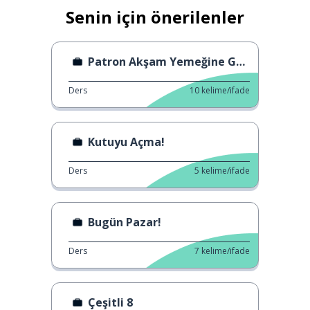
Senin için önerilenler
Patron Akşam Yemeğine Geliyor
Ders
10
kelime/ifade
Kutuyu Açma!
Ders
5
kelime/ifade
Bugün Pazar!
Ders
7
kelime/ifade
Çeşitli 8