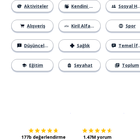
Aktiviteler
Kendini Tanıtma
Sosyal Hayat
Alışveriş
Kiril Alfabesi
Spor
Düşünceler
Sağlık
Temel İfadeler
Eğitim
Seyahat
Toplum
İndirmek için
App Store
Şimdi İ
177b değerlendirme
1.47M yorum