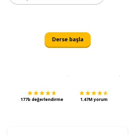
Derse başla
İndirmek için
App Store
Şimdi İ
177b değerlendirme
1.47M yorum