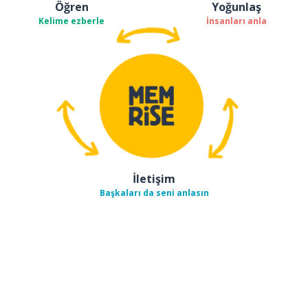
Öğren
Yoğunlaş
Kelime ezberle
İnsanları anla
İletişim
Başkaları da seni anlasın