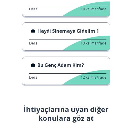
Ders
10
kelime/ifade
Haydi Sinemaya Gidelim 1
Ders
13
kelime/ifade
Bu Genç Adam Kim?
Ders
12
kelime/ifade
İhtiyaçlarına uyan diğer
konulara göz at