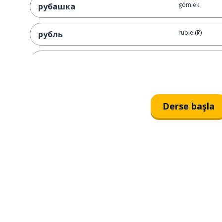
gömlek
рубашка
ruble (₽)
рубль
sıradışı; garip
необычный
manken
модель
Derse başla
hangi; -en; -an
который
klasik
классический
stil; tarz
стиль
bu
это