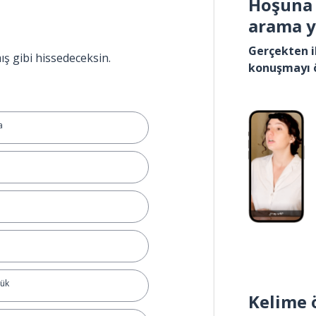
Hoşuna 
arama 
Gerçekten i
ış gibi hissedeceksin.
konuşmayı 
a
yük
Kelime 