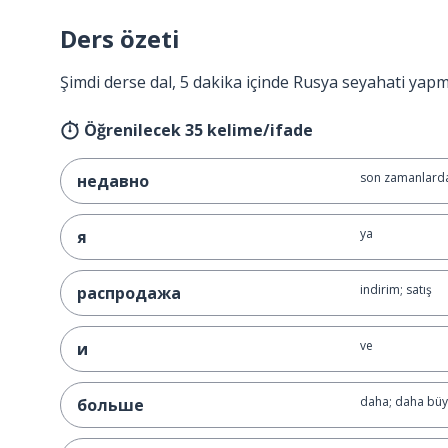
Ders özeti
Şimdi derse dal, 5 dakika içinde Rusya seyahati yapm
Öğrenilecek 35 kelime/ifade
son zamanlard
недавно
ya
я
indirim; satış
распродажа
ve
и
daha; daha bü
больше