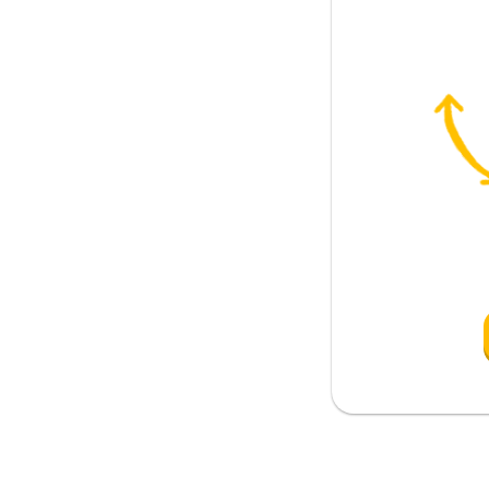
en
olmak
 etmek
a
lanmak