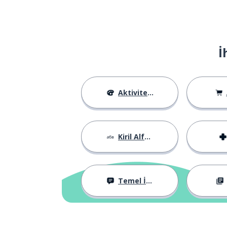
mâl olmak; tut
стоить
imzalamak
подписывать
İ
kanal
канал
izin vermek; bı
давать
Aktiviteler
ekonomi
экономия
Kiril Alfabesi
birlikte; berabe
вместе
Temel İfadeler