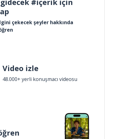
gidecek #içerik için
yap
lgini çekecek şeyler hakkında
öğren
Video izle
48.000+ yerli konuşmacı videosu
öğren