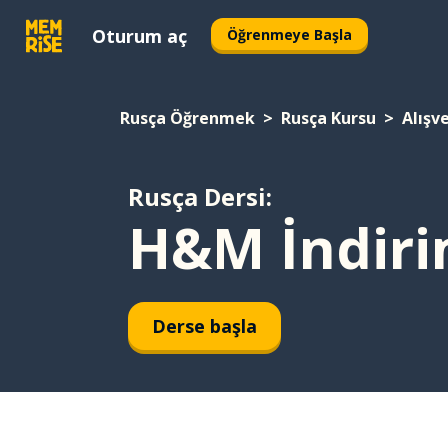
Oturum aç
Öğrenmeye Başla
Rusça Öğrenmek
Rusça Kursu
Alışve
Rusça Dersi:
H&M İndiri
Derse başla