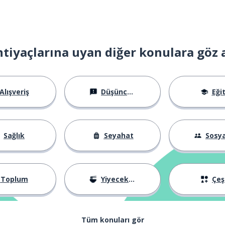
mak
htiyaçlarına uyan diğer konulara göz 
rakmak
Alışveriş
Düşünceler
Eği
Sağlık
Seyahat
Sosyal Ha
r
Toplum
Yiyecekler
Çeşi
Tüm konuları gör