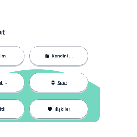
at
tim
Kendini Tanıtma
yat
Spor
tli
İlişkiler