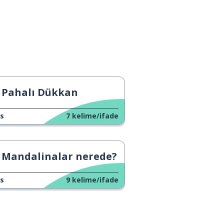
Pahalı Dükkan
s
7
kelime/ifade
Mandalinalar nerede?
s
9
kelime/ifade