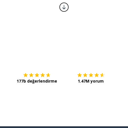
İndirmek için
App Store
Şimdi 
177b değerlendirme
1.47M yorum