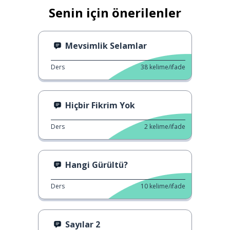
Senin için önerilenler
Mevsimlik Selamlar
Ders
38
kelime/ifade
Hiçbir Fikrim Yok
Ders
2
kelime/ifade
Hangi Gürültü?
Ders
10
kelime/ifade
Sayılar 2