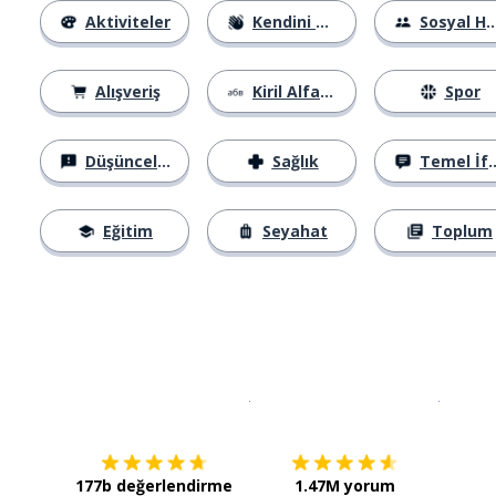
Aktiviteler
Kendini Tanıtma
Sosyal Hayat
Alışveriş
Kiril Alfabesi
Spor
Düşünceler
Sağlık
Temel İfadeler
Eğitim
Seyahat
Toplum
İndirmek için
App Store
Şimdi İ
177b değerlendirme
1.47M yorum