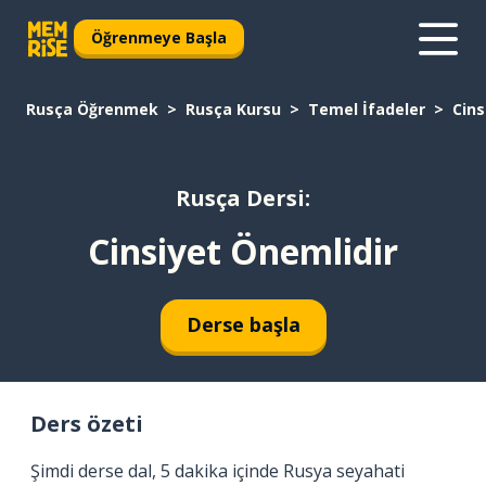
Öğrenmeye Başla
Rusça Öğrenmek
Rusça Kursu
Temel İfadeler
Cins
Rusça Dersi:
Cinsiyet Önemlidir
Derse başla
Ders özeti
Şimdi derse dal, 5 dakika içinde Rusya seyahati