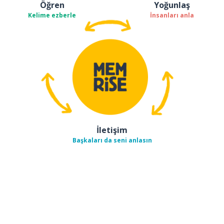
Öğren
Yoğunlaş
Kelime ezberle
İnsanları anla
İletişim
Başkaları da seni anlasın