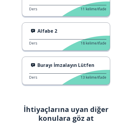
Ders
11
kelime/ifade
Alfabe 2
Ders
18
kelime/ifade
Burayı İmzalayın Lütfen
Ders
13
kelime/ifade
İhtiyaçlarına uyan diğer
konulara göz at