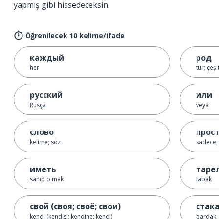
yapmış gibi hissedeceksin.
Öğrenilecek 10 kelime/ifade
каждый
род
her
tür; çeşi
русский
или
Rusça
veya
слово
прос
kelime; söz
sadece; 
иметь
таре
sahip olmak
tabak
свой (своя; своё; свои)
стак
kendi (kendisi; kendine; kendi)
bardak