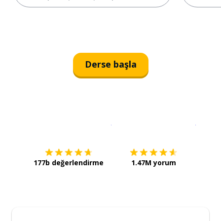
Derse başla
İndirmek için
App Store
Şimdi İ
177b değerlendirme
1.47M yorum