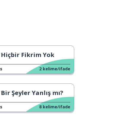
Hiçbir Fikrim Yok
s
2
kelime/ifade
Bir Şeyler Yanlış mı?
s
8
kelime/ifade