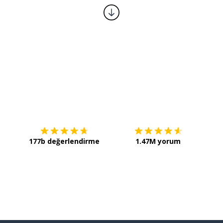
İndirmek için
App Store
Şimdi 
177b değerlendirme
1.47M yorum