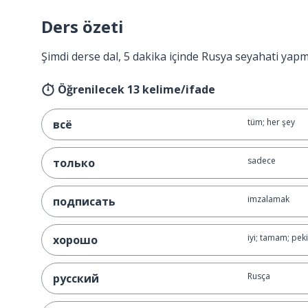
Ders özeti
Şimdi derse dal, 5 dakika içinde Rusya seyahati yapm
Öğrenilecek 13 kelime/ifade
tüm; her şey
всё
sadece
только
imzalamak
подписать
iyi; tamam; peki
хорошо
Rusça
русский