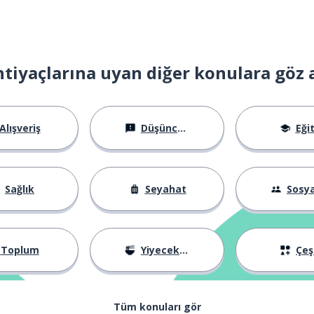
htiyaçlarına uyan diğer konulara göz 
Alışveriş
Düşünceler
Eği
Sağlık
Seyahat
Sosyal Ha
Toplum
Yiyecekler
Çeşi
Tüm konuları gör