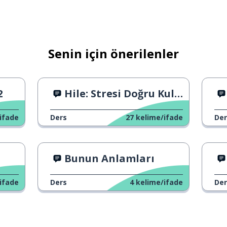
Senin için önerilenler
2
Hile: Stresi Doğru Kullanın
ifade
Ders
27
kelime/ifade
Der
Bunun Anlamları
ifade
Ders
4
kelime/ifade
Der