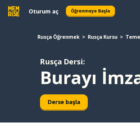
Oturum aç
Öğrenmeye Başla
Rusça Öğrenmek
Rusça Kursu
Temel
Rusça Dersi:
Burayı İmza
Derse başla