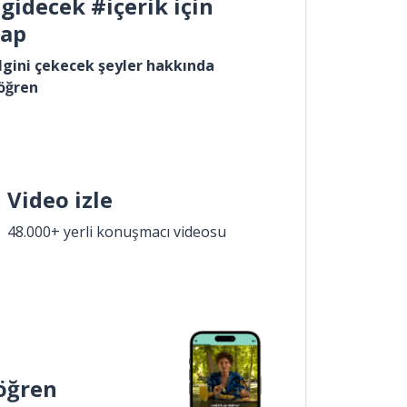
gidecek #içerik için
yap
lgini çekecek şeyler hakkında
öğren
Video izle
48.000+ yerli konuşmacı videosu
öğren