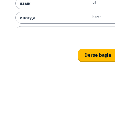
dil
язык
bazen
иногда
çok
очень
büyük
большой
Derse başla
amaç; önem
значение
bu
это
tuvalet
туалет
kendi (kendisi; 
свой (своя; своё; свои)