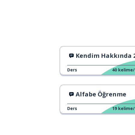
Kendim Hakkında 
Ders
40
kelime/
Alfabe Öğrenme
Ders
19
kelime/