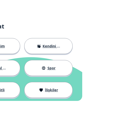
at
tim
Kendini Tanıtma
yat
Spor
tli
İlişkiler