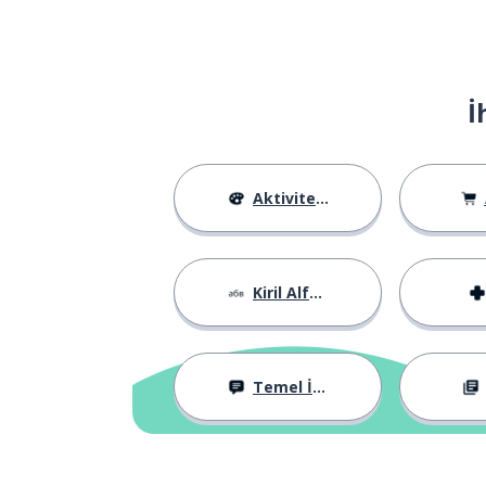
İ
Aktiviteler
Kiril Alfabesi
Temel İfadeler