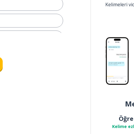
Kelimeleri v
Me
Öğre
kendine; kendi)
Kelime ez