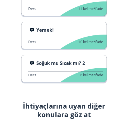
Ders
11
kelime/ifade
Yemek!
Ders
10
kelime/ifade
Soğuk mu Sıcak mı? 2
Ders
8
kelime/ifade
İhtiyaçlarına uyan diğer
konulara göz at