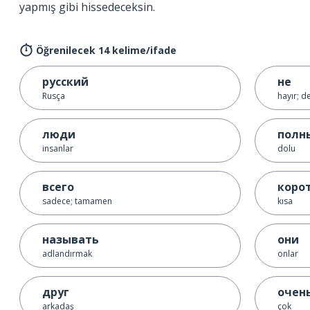
yapmış gibi hissedeceksin.
Öğrenilecek 14 kelime/ifade
русский
не
Rusça
hayır; de
люди
полн
insanlar
dolu
всего
коро
sadece; tamamen
kısa
называть
они
adlandırmak
onlar
друг
очен
arkadaş
çok