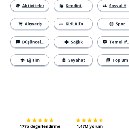
Aktiviteler
Kendini Tanıtma
Sosyal Hayat
Alışveriş
Kiril Alfabesi
Spor
Düşünceler
Sağlık
Temel İfadeler
Eğitim
Seyahat
Toplum
İndirmek için
App Store
Şimdi İ
177b değerlendirme
1.47M yorum