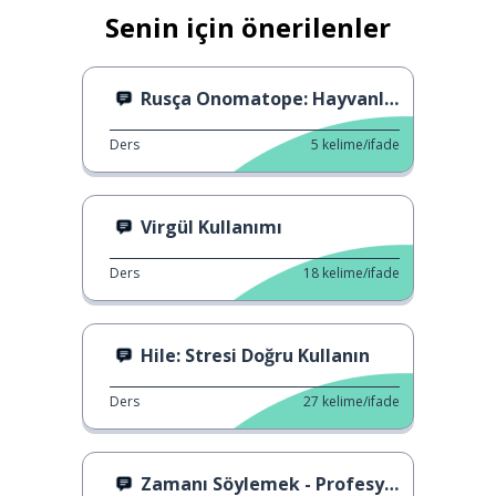
Senin için önerilenler
Rusça Onomatope: Hayvanların Sesleri 2
Ders
5
kelime/ifade
Virgül Kullanımı
Ders
18
kelime/ifade
Hile: Stresi Doğru Kullanın
Ders
27
kelime/ifade
Zamanı Söylemek - Profesyonel Yol