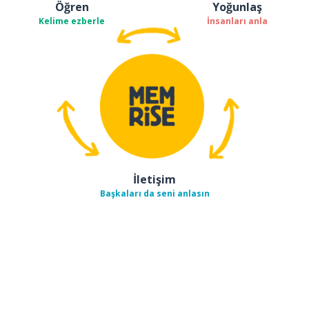
Öğren
Yoğunlaş
Kelime ezberle
İnsanları anla
İletişim
Başkaları da seni anlasın