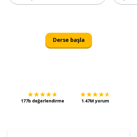
Derse başla
İndirmek için
App Store
Şimdi İ
177b değerlendirme
1.47M yorum