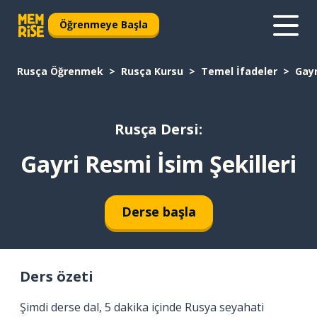
Öğrenmeye Başla
Rusça Öğrenmek
Rusça Kursu
Temel İfadeler
Gayr
Rusça Dersi:
Gayri Resmi İsim Şekilleri
Derse başla
Ders özeti
Şimdi derse dal, 5 dakika içinde Rusya seyahati