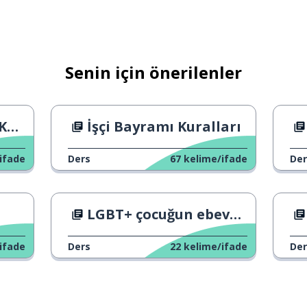
Senin için önerilenler
ni
İşçi Bayramı Kuralları
ifade
Ders
67
kelime/ifade
Der
i
LGBT+ çocuğun ebeveynleri
ifade
Ders
22
kelime/ifade
Der