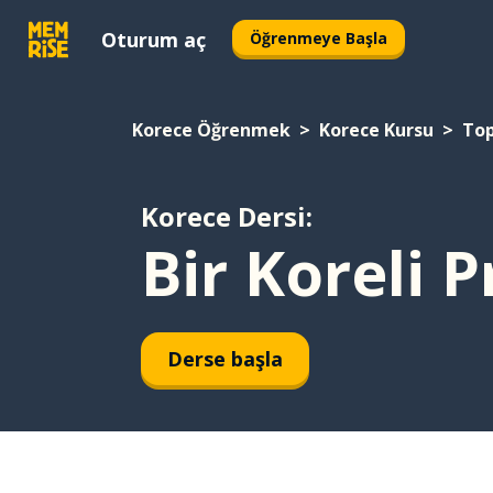
Oturum aç
Öğrenmeye Başla
Korece Öğrenmek
Korece Kursu
To
Korece Dersi:
Bir Koreli 
Derse başla