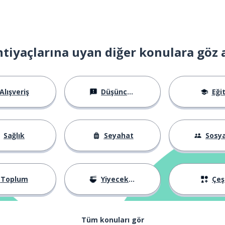
htiyaçlarına uyan diğer konulara göz 
Alışveriş
Düşünceler
Eği
Sağlık
Seyahat
Sosyal Ha
Toplum
Yiyecekler
Çeşi
Tüm konuları gör