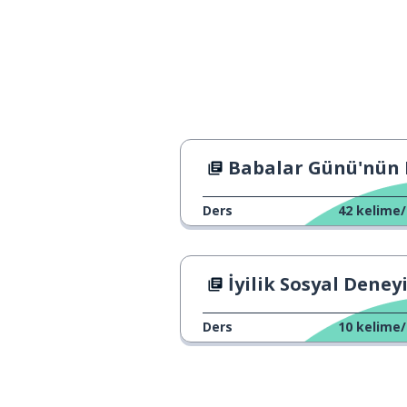
İtalya
이탈리아
Kore
한국
Babalar Günü'nün Köke
Ders
42
kelime/
İyilik Sosyal Deney
Ders
10
kelime/