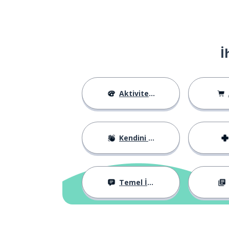
İ
Aktiviteler
Kendini Tanıtma
Temel İfadeler