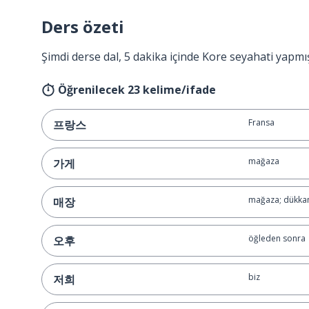
Ders özeti
Şimdi derse dal, 5 dakika içinde Kore seyahati yapmı
Öğrenilecek 23 kelime/ifade
Fransa
프랑스
mağaza
가게
mağaza; dükka
매장
öğleden sonra
오후
biz
저희